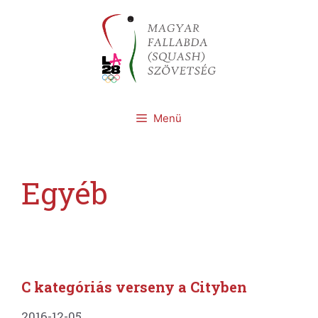
Kilépés
a
tartalomba
Menü
Egyéb
C kategóriás verseny a Cityben
2016-12-05