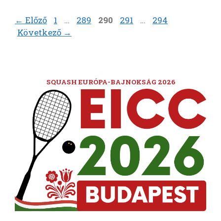
Oldal
Oldal
Oldal
Oldal
Oldal
←
Előző
1
…
289
290
291
…
294
Következő
→
SQUASH EURÓPA-BAJNOKSÁG 2026