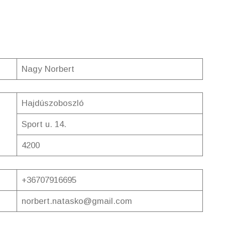
Nagy Norbert
Hajdúszoboszló
Sport u. 14.
4200
+36707916695
norbert.natasko@gmail.com