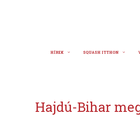
Kilépés
a
tartalomba
HÍREK
SQUASH ITTHON
Hajdú-Bihar me