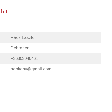
let
Rácz László
Debrecen
+36303046461
adokapu@gmail.com