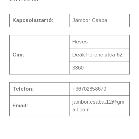
Kapcsolattartó:
Jámbor Csaba
Heves
Cím:
Deák Ferenc utca 62.
3360
Telefon:
+36702858679
jambor.csaba.12@gm
Email:
ail.com