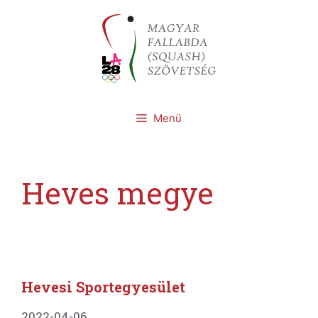
Kilépés
a
tartalomba
Menü
Heves megye
Hevesi Sportegyesület
2022-04-06