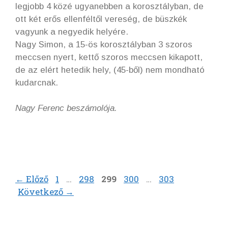
legjobb 4 közé ugyanebben a korosztályban, de
ott két erős ellenféltől vereség, de büszkék
vagyunk a negyedik helyére.
Nagy Simon, a 15-ös korosztályban 3 szoros
meccsen nyert, kettő szoros meccsen kikapott,
de az elért hetedik hely, (45-ből) nem mondható
kudarcnak.
Nagy Ferenc beszámolója.
Oldal
Oldal
Oldal
Oldal
Oldal
←
Előző
1
…
298
299
300
…
303
Következő
→