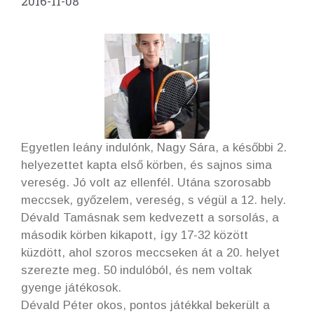
2016-11-08
Egyetlen leány indulónk, Nagy Sára, a későbbi 2.
helyezettet kapta első körben, és sajnos sima
vereség. Jó volt az ellenfél. Utána szorosabb
meccsek, győzelem, vereség, s végül a 12. hely.
Dévald Tamásnak sem kedvezett a sorsolás, a
második körben kikapott, így 17-32 között
küzdött, ahol szoros meccseken át a 20. helyet
szerezte meg. 50 indulóból, és nem voltak
gyenge játékosok.
Dévald Péter okos, pontos játékkal bekerült a