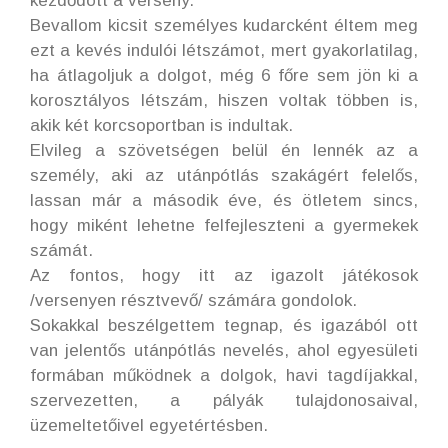
kezdődött a verseny.
Bevallom kicsit személyes kudarcként éltem meg
ezt a kevés indulói létszámot, mert gyakorlatilag,
ha átlagoljuk a dolgot, még 6 főre sem jön ki a
korosztályos létszám, hiszen voltak többen is,
akik két korcsoportban is indultak.
Elvileg a szövetségen belül én lennék az a
személy, aki az utánpótlás szakágért felelős,
lassan már a második éve, és ötletem sincs,
hogy miként lehetne felfejleszteni a gyermekek
számát.
Az fontos, hogy itt az igazolt játékosok
/versenyen résztvevő/ számára gondolok.
Sokakkal beszélgettem tegnap, és igazából ott
van jelentős utánpótlás nevelés, ahol egyesületi
formában működnek a dolgok, havi tagdíjakkal,
szervezetten, a pályák tulajdonosaival,
üzemeltetőivel egyetértésben.