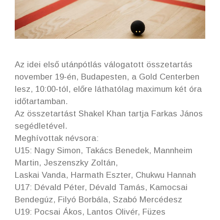
Az idei első utánpótlás válogatott összetartás
november 19-én, Budapesten, a Gold Centerben
lesz, 10:00-tól, előre láthatólag maximum két óra
időtartamban.
Az összetartást Shakel Khan tartja Farkas János
segédletével.
Meghívottak névsora:
U15: Nagy Simon, Takács Benedek, Mannheim
Martin, Jeszenszky Zoltán,
Laskai Vanda, Harmath Eszter, Chukwu Hannah
U17: Dévald Péter, Dévald Tamás, Kamocsai
Bendegúz, Filyó Borbála, Szabó Mercédesz
U19: Pocsai Ákos, Lantos Olivér, Füzes