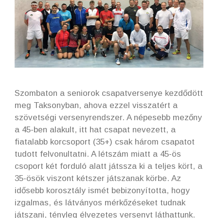
Szombaton a seniorok csapatversenye kezdődött
meg Taksonyban, ahova ezzel visszatért a
szövetségi versenyrendszer. A népesebb mezőny
a 45-ben alakult, itt hat csapat nevezett, a
fiatalabb korcsoport (35+) csak három csapatot
tudott felvonultatni. A létszám miatt a 45-ös
csoport két forduló alatt játssza ki a teljes kört, a
35-ösök viszont kétszer játszanak körbe. Az
idősebb korosztály ismét bebizonyította, hogy
izgalmas, és látványos mérkőzéseket tudnak
játszani, tényleg élvezetes versenyt láthattunk.