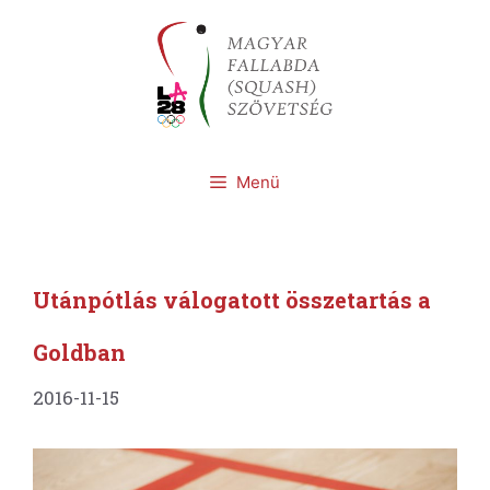
Kilépés
a
tartalomba
Menü
Utánpótlás válogatott összetartás a
Goldban
2016-11-15